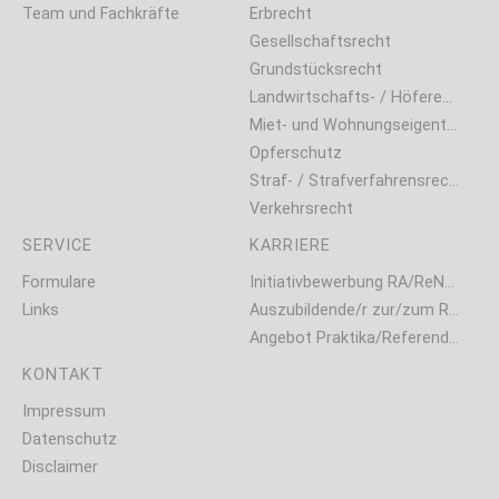
Team und Fachkräfte
Erbrecht
Gesellschaftsrecht
Grundstücksrecht
Landwirtschafts- / Höferecht
Miet- und Wohnungseigentumsrecht
Opferschutz
Straf- / Strafverfahrensrecht
Verkehrsrecht
SERVICE
KARRIERE
Formulare
Initiativbewerbung RA/ReNo (m/w/d)
Links
Auszubildende/r zur/zum Rechtsanwalts- und Notarfachangestellten gesucht (m/w/d)
Angebot Praktika/Referendariat
KONTAKT
Impressum
Datenschutz
Disclaimer